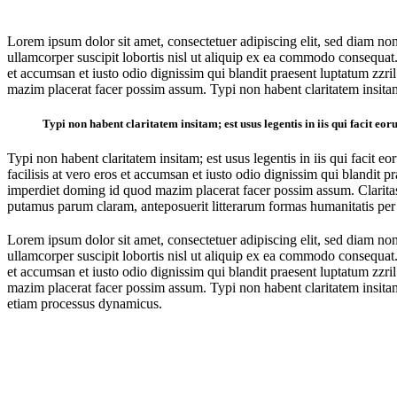
Lorem ipsum dolor sit amet, consectetuer adipiscing elit, sed diam n
ullamcorper suscipit lobortis nisl ut aliquip ex ea commodo consequat. D
et accumsan et iusto odio dignissim qui blandit praesent luptatum zzri
mazim placerat facer possim assum. Typi non habent claritatem insitam; 
Typi non habent claritatem insitam; est usus legentis in iis qui facit eo
Typi non habent claritatem insitam; est usus legentis in iis qui facit e
facilisis at vero eros et accumsan et iusto odio dignissim qui blandit p
imperdiet doming id quod mazim placerat facer possim assum. Clarita
putamus parum claram, anteposuerit litterarum formas humanitatis per
Lorem ipsum dolor sit amet, consectetuer adipiscing elit, sed diam n
ullamcorper suscipit lobortis nisl ut aliquip ex ea commodo consequat. D
et accumsan et iusto odio dignissim qui blandit praesent luptatum zzri
mazim placerat facer possim assum. Typi non habent claritatem insitam; e
etiam processus dynamicus.