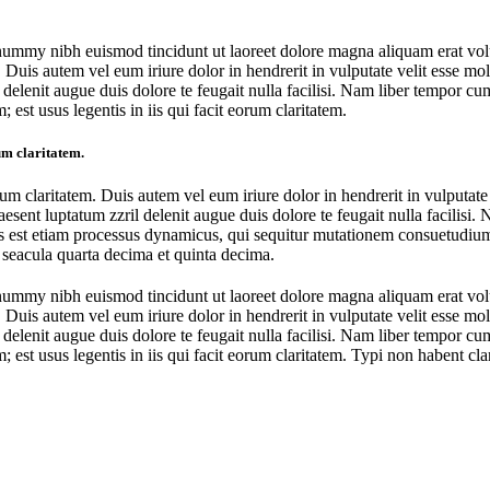
onummy nibh euismod tincidunt ut laoreet dolore magna aliquam erat vol
uis autem vel eum iriure dolor in hendrerit in vulputate velit esse moles
l delenit augue duis dolore te feugait nulla facilisi. Nam liber tempor 
est usus legentis in iis qui facit eorum claritatem.
rum claritatem.
orum claritatem. Duis autem vel eum iriure dolor in hendrerit in vulputate
raesent luptatum zzril delenit augue duis dolore te feugait nulla facilis
s est etiam processus dynamicus, qui sequitur mutationem consuetudium
 seacula quarta decima et quinta decima.
onummy nibh euismod tincidunt ut laoreet dolore magna aliquam erat vol
uis autem vel eum iriure dolor in hendrerit in vulputate velit esse moles
l delenit augue duis dolore te feugait nulla facilisi. Nam liber tempor 
st usus legentis in iis qui facit eorum claritatem. Typi non habent clarit