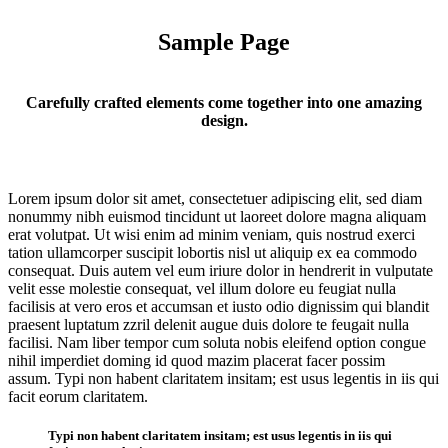
Sample Page
Carefully crafted elements come together into one amazing
design.
Lorem ipsum dolor sit amet, consectetuer adipiscing elit, sed diam
nonummy nibh euismod tincidunt ut laoreet dolore magna aliquam
erat volutpat. Ut wisi enim ad minim veniam, quis nostrud exerci
tation ullamcorper suscipit lobortis nisl ut aliquip ex ea commodo
consequat. Duis autem vel eum iriure dolor in hendrerit in vulputate
velit esse molestie consequat, vel illum dolore eu feugiat nulla
facilisis at vero eros et accumsan et iusto odio dignissim qui blandit
praesent luptatum zzril delenit augue duis dolore te feugait nulla
facilisi. Nam liber tempor cum soluta nobis eleifend option congue
nihil imperdiet doming id quod mazim placerat facer possim
assum. Typi non habent claritatem insitam; est usus legentis in iis qui
facit eorum claritatem.
Typi non habent claritatem insitam; est usus legentis in iis qui