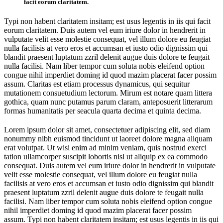
facit eorum claritatem.
Typi non habent claritatem insitam; est usus legentis in iis qui facit
eorum claritatem. Duis autem vel eum iriure dolor in hendrerit in
vulputate velit esse molestie consequat, vel illum dolore eu feugiat
nulla facilisis at vero eros et accumsan et iusto odio dignissim qui
blandit praesent luptatum zzril delenit augue duis dolore te feugait
nulla facilisi. Nam liber tempor cum soluta nobis eleifend option
congue nihil imperdiet doming id quod mazim placerat facer possim
assum. Claritas est etiam processus dynamicus, qui sequitur
mutationem consuetudium lectorum. Mirum est notare quam littera
gothica, quam nunc putamus parum claram, anteposuerit litterarum
formas humanitatis per seacula quarta decima et quinta decima.
Lorem ipsum dolor sit amet, consectetuer adipiscing elit, sed diam
nonummy nibh euismod tincidunt ut laoreet dolore magna aliquam
erat volutpat. Ut wisi enim ad minim veniam, quis nostrud exerci
tation ullamcorper suscipit lobortis nisl ut aliquip ex ea commodo
consequat. Duis autem vel eum iriure dolor in hendrerit in vulputate
velit esse molestie consequat, vel illum dolore eu feugiat nulla
facilisis at vero eros et accumsan et iusto odio dignissim qui blandit
praesent luptatum zzril delenit augue duis dolore te feugait nulla
facilisi. Nam liber tempor cum soluta nobis eleifend option congue
nihil imperdiet doming id quod mazim placerat facer possim
assum. Typi non habent claritatem insitam; est usus legentis in iis qui